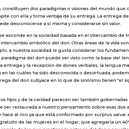
n, constituyen dos paradigmas o visiones del mundo que 
ite con ella y toma ventaja de su entrega. La entrega de
ede desconocerse a sí misma y considerarse sin valor.
se esconde en la sociedad basada en el intercambio de 
de intercambio simbólico del don. Otras áreas de la vida 
plo, a nuestra sociedad le gusta considerar los fundame
paradigma del don puede ser visto como la base del lengu
 entrega y la recepción de dones verbales, la lengua ma
a en las cuáles ha sido desconocida o desvirtuada, podem
ega del don subyace en lo que de sinónimo tienen "el sign
e los hijos y de la caridad parecen ser también gobernad
 ser restaurada a nuestro pensamiento sobre esas dos am
hace al rico ya que está conformado por surplus value, e
jo gratuito de las mujeres en el hogar, que agregaría un 4