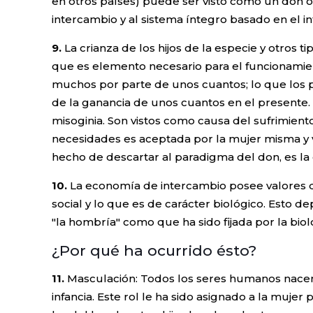
en otros países) puede ser visto como un don o
intercambio y al sistema íntegro basado en el i
9.
La crianza de los hijos de la especie y otros ti
que es elemento necesario para el funcionamien
muchos por parte de unos cuantos; lo que los pa
de la ganancia de unos cuantos en el presente. L
misoginia. Son vistos como causa del sufrimiento,
necesidades es aceptada por la mujer misma y v
hecho de descartar al paradigma del don, es la 
10.
La economía de intercambio posee valores de 
social y lo que es de carácter biológico. Esto
"la hombría" como que ha sido fijada por la biol
¿Por qué ha ocurrido ésto?
11.
Masculación: Todos los seres humanos nacen 
infancia. Este rol le ha sido asignado a la muje