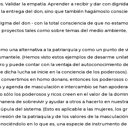
s. Validar la empatía. Aprender a recibir y dar con dignida
e la entrega del don, sino que también hagámoslo consci
ma del don - con la total consciencia de que no estamos 
- proyectos tales como sobre temas del medio ambiente, 
o una alternativa a la patriarquía y como un punto de vi
mantele. (Hemos visto estos ejemplos de desarme unilate
ro y puede contar con la ventaja del autoconocimiento de
e dicha lucha se inicie en la conciencia de los poderosos
os convertimos en homo donans, entonces los poderosos c
res y agenda de masculación e intercambio se han apode
no sólo los poderosos y ricos creen en el valor de la dom
anera de sobrevivir y ayudar a otros a hacerlo en nuestr
la del sistema. (Esto es aplicable a las mujeres, los grup
esión de la patriaquía y de los valores de la masculaci
onociéndolo en lo que es, una especie de instrumento de