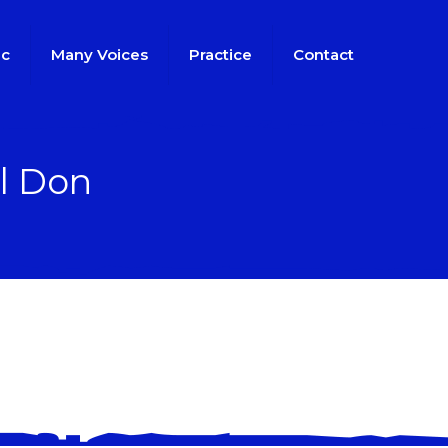
ic
Many Voices
Practice
Contact
l Don