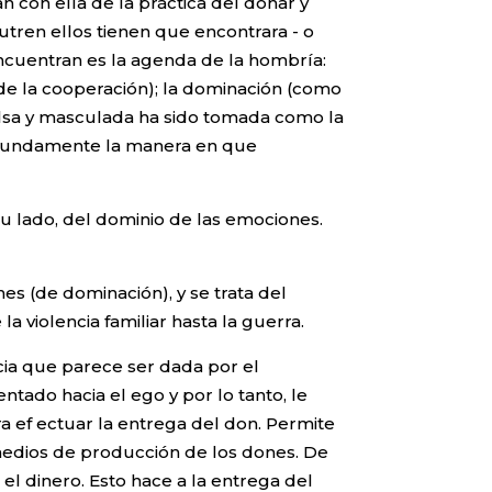
n con ella de la práctica del donar y
tren ellos tienen que encontrara - o
ncuentran es la agenda de la hombría:
de la cooperación); la dominación (como
alsa y masculada ha sido tomada como la
profundamente la manera en que
u lado, del dominio de las emociones.
s (de dominación), y se trata del
 violencia familiar hasta la guerra.
ia que parece ser dada por el
ntado hacia el ego y por lo tanto, le
a ef ectuar la entrega del don. Permite
s medios de producción de los dones. De
el dinero. Esto hace a la entrega del