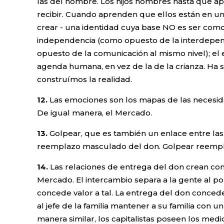
las del hombre. Los hijos hombres hasta que apre
recibir. Cuando aprenden que ellos están en un
crear - una identidad cuya base NO es ser como
independencia (como opuesto de la interdepend
opuesto de la comunicación al mismo nivel); el
agenda humana, en vez de la de la crianza. Ha 
construímos la realidad.
12.
Las emociones son los mapas de las necesida
De igual manera, el Mercado.
13.
Golpear, que es también un enlace entre las
reemplazo masculado del don. Golpear reemplaza 
14.
Las relaciones de entrega del don crean co
Mercado. El intercambio separa a la gente al pon
concede valor a tal. La entrega del don concede
al jefe de la familia mantener a su familia con 
manera similar, los capitalistas poseen los med