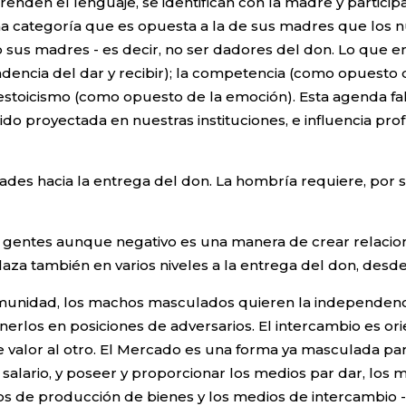
nden el lenguaje, se identifican con la madre y participa
a categoría que es opuesta a la de sus madres que los nu
 sus madres - es decir, no ser dadores del don. Lo que e
encia del dar y recibir); la competencia (como opuesto 
 estoicismo (como opuesto de la emoción). Esta agenda f
sido proyectada en nuestras instituciones, e influencia 
des hacia la entrega del don. La hombría requiere, por s
 gentes aunque negativo es una manera de crear relacione
también en varios niveles a la entrega del don, desde la
munidad, los machos masculados quieren la independenc
erlos en posiciones de adversarios. El intercambio es orie
 valor al otro. El Mercado es una forma ya masculada par
un salario, y poseer y proporcionar los medios par dar, lo
ios de producción de bienes y los medios de intercambio - 