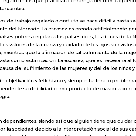
 regalo de los que practican la entrega del don a aquell
ntercambio.
pos de trabajo regalado o gratuito se hace difícil y hasta s
to del Mercado. La escasez es creada artificialmente por
íses pobres regalan a los países ricos, los dones de la Na
os valores de la crianza y cuidado de los hijos son vistos
 mientras que la afirmación de tal sufrimiento de la mujer 
ista como victimización. La escasez, que es necesaria a
causa del sufrimiento de las mujeres (y del de los niños y
objetivación y fetichismo y siempre ha tenido problema e
 depende de su debilidad como producto de masculación q
ogía.
dependientes, siendo así que alguien tiene que cuidar 
r por la sociedad debido a la interpretación social de sus