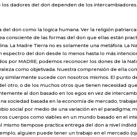
to los dadores del don dependen de los intercambiadores
 del don como la logica humana. Ver la religión patriarc
sea consciente de las formas del don que ellas están pra
lina. La Madre Tierra no es solamente una metáfora. La 
un espectro del don desde lo menos hasta lo más intencio
dos por MADRE, podemos reconocer los dones de la Natur
uraleza como objetivada. Nuestra comprensión de ella c
uy similarmente sucede con nosotros mismos. El punto de 
 del otro, o de los muchos otros que tienen necesidad q
entemente al don basado en los egos en vez de intercamb
na sociedad basada en la economía de mercado, trabaja
ambio social por medio de una variación en el paradigma
stros cuerpos como viables en un mundo basado en el int
 mismo tiempose practica entrega del don a nivel individu
ejemplo, alguien puede tener un trabajo en el mercado (o