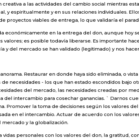
 creativa a las actividades del cambio social mientras est
al, y espiritualmente y en sus relaciones individuales. Ell
e proyectos viables de entrega, lo que validaría el para
ada económicamente en la entrega del don, aunque hoy se
s valores; es posible todavía liberarse. Es importante hac
uía y del mercado se han validado (legitimado) y nos hace
norama. Restaurar en donde haya sido eliminada, o vista 
s de necesidades - los que han estado escondidos bajo otr
ecesidades del mercado, las necesidades creadas por medio
ada del intercambio para cosechar ganancias. ` Darnos c
. Promover la toma de decisiones según los valores del
ada en el intercambio. Actuar de acuerdo con los valore
el mercado y la globalización.
das personales con los valores del don, la gratitud, comu